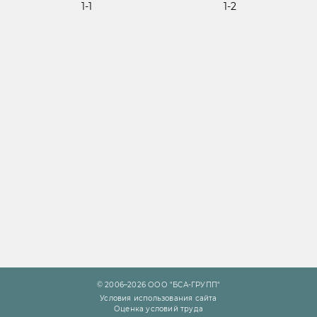
1-1
1-2
© 2006–2026 ООО "БСА-ГРУПП"
Условия использования сайта
Оценка условий труда